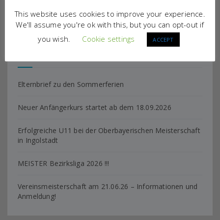
This website uses cookies to improve your experience.
We'll assume you're ok with this, but you can opt-out if
you wish.
Cookie settings
ACCEPT
Neueste Beiträge
Elternbrief zu den Sommerferien
Neuer Anfängerkurs startet ab dem 18.09.2026
Erfolgreiche U11 bei der Oberbayerischen Meisterschaft
in Ingolstadt
MEISTER Bezirksliga 2026 !!!
Vereinsmeisterschaft am 21.06.26 – Informationen und
Anmeldung!