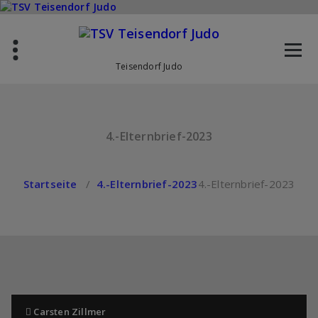
Zum
Inhalt
springen
Teisendorf Judo
4.-Elternbrief-2023
Startseite
/
4.-Elternbrief-2023
4.-Elternbrief-2023
Carsten Zillmer