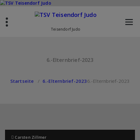
Zum
Inhalt
springen
Teisendorf Judo
6.-Elternbrief-2023
Startseite
/
6.-Elternbrief-2023
6.-Elternbrief-2023
Carsten Zillmer