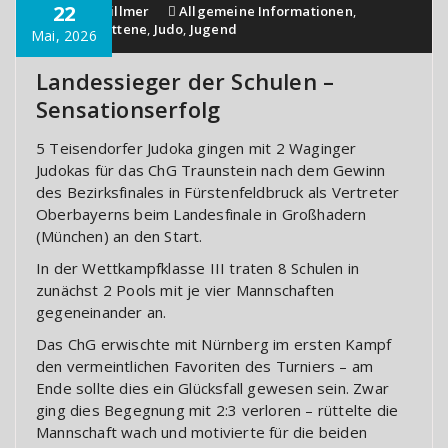
22
Carsten Zillmer
Allgemeine Informationen
,
Fortgeschrittene
,
Judo
,
Jugend
Mai, 2026
Landessieger der Schulen –
Sensationserfolg
5 Teisendorfer Judoka gingen mit 2 Waginger
Judokas für das ChG Traunstein nach dem Gewinn
des Bezirksfinales in Fürstenfeldbruck als Vertreter
Oberbayerns beim Landesfinale in Großhadern
(München) an den Start.
In der Wettkampfklasse III traten 8 Schulen in
zunächst 2 Pools mit je vier Mannschaften
gegeneinander an.
Das ChG erwischte mit Nürnberg im ersten Kampf
den vermeintlichen Favoriten des Turniers – am
Ende sollte dies ein Glücksfall gewesen sein. Zwar
ging dies Begegnung mit 2:3 verloren – rüttelte die
Mannschaft wach und motivierte für die beiden