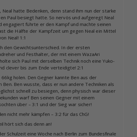
a, Neal hatte Bedenken, denn stand ihm nun der starke
en Paul besiegt hatte. So nervös und aufgeregt Neal
nd engagiert führte er den Kampf und machte seinen
ast die Hälfte der Kampfzeit um gegen Neal ein Mittel
von Neal! 1:1
ch den Gewichtsunterschied. In der ersten
mdreher und Festhalter, der mit einem WazaAri
olte sich Paul mit derselben Technik noch eine Yuko-
nd clever bis zum Ende verteidigte! 2:1
s 66kg holen. Den Gegner kannte Ben aus der
n Ben. Ben wusste, dass er nun andere Techniken als
ichst schnell zu besiegen, denn physisch war dieser
 Sekunden warf Ben seinen Gegner mit einem
chten über – 3:1 und der Sieg war sicher!
en nicht mehr kämpfen – 3:2 für das ChG!
l hört sich das denn an!
er Schulzeit eine Woche nach Berlin zum Bundesfinale