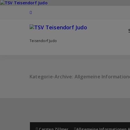
Zum
Inhalt
springen
Teisendorf Judo
Kategorie-Archive: Allgemeine Informatio
Carsten Zillmer
Allgemeine Informationen
,
A