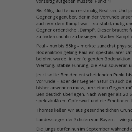
vorzeitig aufgeben musste! Punkt 1!
Bis 46kg durfte nun erstmalig Neal ran. Und j
Gegner gegenüber, der in der Vorrunde unser
auch vor dem Kampf war – so stabil, mutig u
Gegner ordentliche „Dampf“. Dieser braucht f
zu finden und ihn zu besiegen. Starker Kampf 
Paul – nun bis 55kg – merkte zunächst physis
Bodenaktion gelang Paul ein spektakulärer U
belohnt wurde. In der folgenden Bodenaktion h
Wertung. Stabile Führung, die Paul souverän u
Jetzt sollte Ben den entscheidenden Punkt bi
Vorrunde – aber der Gegner natürlich auch de
bisher anwenden muss, um seinen Gegner mögl
Ben deutlich überlegen. Nach weniger als 20
spektakulärem Opferwurf und die Emotionen ko
Thomas ließen wir aus gesundheitlichen Gründ
Landessieger der Schulen von Bayern – wie gei
Die Jungs dürfen nun im September während d