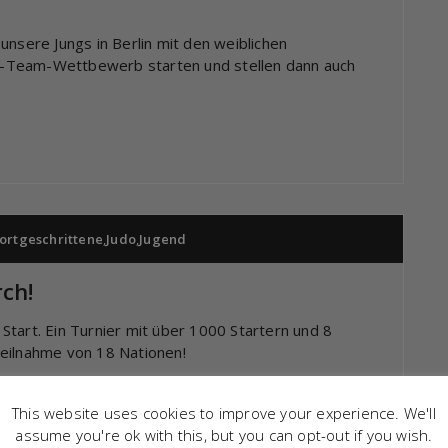
ere Jungs in Berlin mit den weiblichen
-Team-Wettbewerb starten und stellen dann auch
ortgeschrittene
,
Judo
,
Jugend
rch!
tart. Ein Turnier mit über 1000 Startern und 8
Teilnahme von 18 Nationen!
ertag in der Gewichtsklasse bis 46kg.
This website uses cookies to improve your experience. We'll
Kasachen, danach einen Österreicher und wurde erst
assume you're ok with this, but you can opt-out if you wish.
terreicher gestoppt.