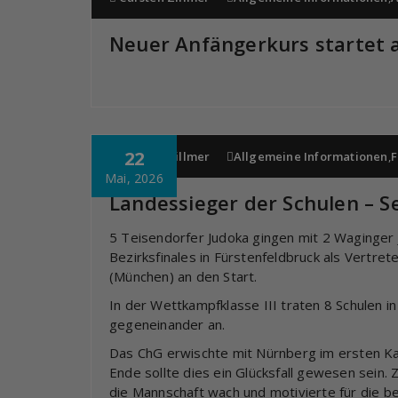
Neuer Anfängerkurs startet 
22
Carsten Zillmer
Allgemeine Informationen
,
F
Mai, 2026
Landessieger der Schulen – S
5 Teisendorfer Judoka gingen mit 2 Waginger
Bezirksfinales in Fürstenfeldbruck als Vertr
(München) an den Start.
In der Wettkampfklasse III traten 8 Schulen i
gegeneinander an.
Das ChG erwischte mit Nürnberg im ersten Ka
Ende sollte dies ein Glücksfall gewesen sein.
die Mannschaft wach und motivierte für die b