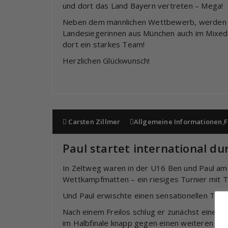
und dort das Land Bayern vertreten – Mega!
Neben dem männlichen Wettbewerb, werden uns
Landesiegerinnen aus München auch im Mixed
dort ein starkes Team!
Herzlichen Glückwunsch!
Carsten Zillmer
Allgemeine Informationen
,
F
Paul startet international du
In Zeltweg waren in der U16 Ben und Paul am S
Wettkampfmatten – ein riesiges Turnier mit 
Und Paul erwischte einen sensationellen Turni
Nach einem Freilos schlug er zunächst einen 
im Halbfinale knapp gegen einen weiteren Ös