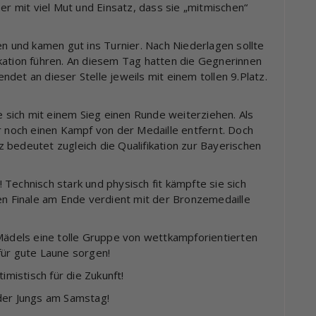
er mit viel Mut und Einsatz, dass sie „mitmischen“
en und kamen gut ins Turnier. Nach Niederlagen sollte
kation führen. An diesem Tag hatten die Gegnerinnen
det an dieser Stelle jeweils mit einem tollen 9.Platz.
e sich mit einem Sieg einen Runde weiterziehen. Als
r noch einen Kampf von der Medaille entfernt. Doch
tz bedeutet zugleich die Qualifikation zur Bayerischen
Technisch stark und physisch fit kämpfte sie sich
nen Finale am Ende verdient mit der Bronzemedaille
 Mädels eine tolle Gruppe von wettkampforientierten
für gute Laune sorgen!
istisch für die Zukunft!
der Jungs am Samstag!