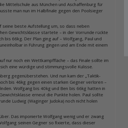
e Mittelschule aus München und Aschaffenburg für
musste man nun im Halbfinale gegen den Poolsieger
uf seine beste Aufstellung um, so dass neben
chen Gewichtsklasse startete – in der Vorrunde rückte
h bis 66kg. Der Plan ging auf – Wolfgang, Paul und
 uneinholbar in Führung gingen und am Ende mit einem
 nur noch ein Wettkampffläche – das Finale sollte im
sich eine würdige und stimmungsvolle Kulisse.
ürnberg gegenüberstehen. Und nun kam der „Taktik-
 noch bis 46kg gegen einen starken Gegner verloren –
finden. Wolfgang bis 40kg und Ben bis 66kg hatten in
ewichtsklasse erneut die Punkte holen. Paul sollte
rrunde Ludwig (Waginger Judoka) noch nicht holen
über. Das imponierte Wolfgang wenig und er zwang
Wolfgang seinen Gegner so fixierte, dass dieser