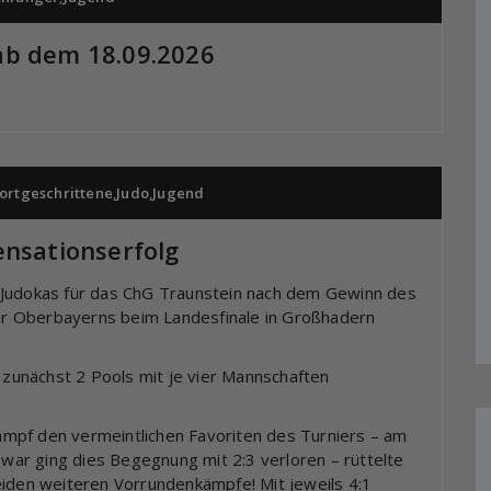
ab dem 18.09.2026
ortgeschrittene
,
Judo
,
Jugend
ensationserfolg
 Judokas für das ChG Traunstein nach dem Gewinn des
eter Oberbayerns beim Landesfinale in Großhadern
n zunächst 2 Pools mit je vier Mannschaften
mpf den vermeintlichen Favoriten des Turniers – am
 Zwar ging dies Begegnung mit 2:3 verloren – rüttelte
eiden weiteren Vorrundenkämpfe! Mit jeweils 4:1