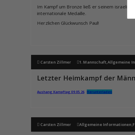
Im Kampf um Bronze ließ er seinem israelisch
internationale Medaille.
Herzlichen Glückwunsch Paul!
Carsten Zillmer
1. Mannschaft
,
Allgemeine I
Letzter Heimkampf der Männe
Aushang Kampftag 09.05.26
Herunterladen
Carsten Zillmer
Allgemeine Informationen
,
F