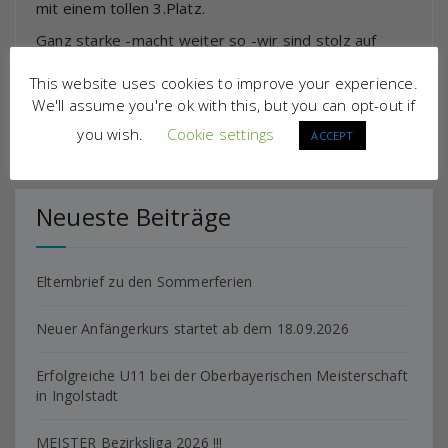
mit einem tollen 3.Platz.
Ganz starke -macht weiter so -wir sind stolz auf
Euch!!!
This website uses cookies to improve your experience.
Carsten
We'll assume you're ok with this, but you can opt-out if
you wish.
Cookie settings
ACCEPT
Neueste Beiträge
Elternbrief zu den Sommerferien
Neuer Anfängerkurs startet ab dem 18.09.2026
Erfolgreiche U11 bei der Oberbayerischen Meisterschaft
in Ingolstadt
MEISTER Bezirksliga 2026 !!!