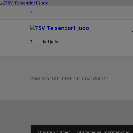
Zum
Inhalt
springen
Teisendorf Judo
Paul startet international durch!
Carsten Zillmer
Allgemeine Informationen
,