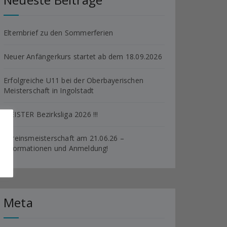
Elternbrief zu den Sommerferien
Neuer Anfängerkurs startet ab dem 18.09.2026
Erfolgreiche U11 bei der Oberbayerischen
Meisterschaft in Ingolstadt
MEISTER Bezirksliga 2026 !!!
Vereinsmeisterschaft am 21.06.26 –
Informationen und Anmeldung!
Meta