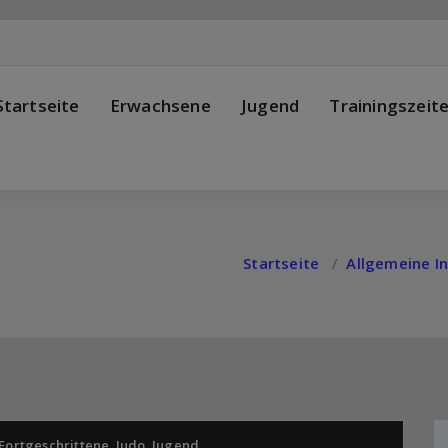
Startseite
Erwachsene
Jugend
Trainingszeit
Startseite
/
Allgemeine I
Fortgeschrittene
,
Judo
,
Jugend