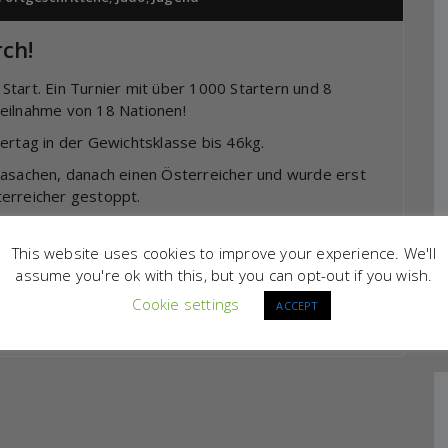
rch!
tart. Ein Turnier mit über 1000 Startern und 8
Teilnahme von 18 Nationen!
ertag in der Gewichtsklasse bis 46kg.
Kasachen, danach einen Österreicher und wurde erst
terreicher gestoppt.
en Gegner keine Chance und holte damit seine erste
This website uses cookies to improve your experience. We'll
assume you're ok with this, but you can opt-out if you wish.
Cookie settings
ACCEPT