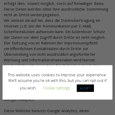
erfolgt dies, soweit möglich, stets auf freiwilliger Basis.
Diese Daten werden ohne Ihre ausdrückliche Zustimmung
nicht an Dritte weitergegeben.
Wir weisen darauf hin, dass die Datenübertragung im
Internet (z.B. bei der Kommunikation per E-Mail)
Sicherheitslücken aufweisen kann. Ein lückenloser Schutz
der Daten vor dem Zugriff durch Dritte ist nicht möglich.
Der Nutzung von im Rahmen der Impressumspflicht
veröffentlichten Kontaktdaten durch Dritte zur
Übersendung von nicht ausdrücklich angeforderter
Werbung und Informationsmaterialien wird hiermit
ausdrücklich widersprochen. Die Betreiber der Seiten
behalten sich ausdrücklich rechtliche Schritte im Falle der
This website uses cookies to improve your experience.
unverlangten Zusendung von Werbeinformationen, etwa
We'll assume you're ok with this, but you can opt-out if
durch Spam-Mails, vor.
you wish.
Cookie settings
ACCEPT
Google Analytics
Diese Website benutzt Google Analytics, einen