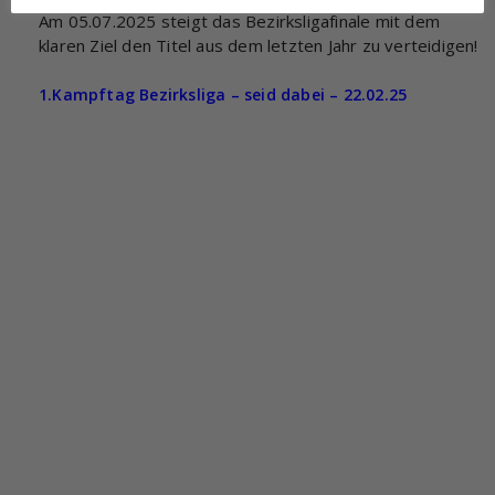
Am 05.07.2025 steigt das Bezirksligafinale mit dem
klaren Ziel den Titel aus dem letzten Jahr zu verteidigen!
1.Kampftag Bezirksliga – seid dabei – 22.02.25