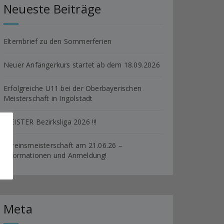
Neueste Beiträge
Elternbrief zu den Sommerferien
Neuer Anfängerkurs startet ab dem 18.09.2026
Erfolgreiche U11 bei der Oberbayerischen
Meisterschaft in Ingolstadt
MEISTER Bezirksliga 2026 !!!
Vereinsmeisterschaft am 21.06.26 –
Informationen und Anmeldung!
Meta