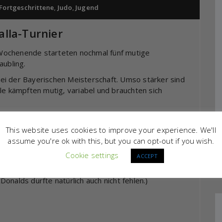
Fortgeschrittene
,
Judo
,
Jugend
lla-Turnier
Wochenende starteten nochmal fünf mutige
aubling.
ei der Bayerischen Meisterschaft. Umso stärker sind
le kämpften mutig, variabel und brauchten sich
This website uses cookies to improve your experience. We'll
assume you're ok with this, but you can opt-out if you wish.
Cookie settings
ACCEPT
onalds durfte natürlich auch nicht fehlen.)