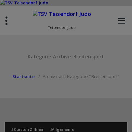
Zum
Inhalt
springen
Teisendorf Judo
Kategorie-Archive: Breitensport
Startseite
/
Archiv nach Kategorie "Breitensport"
Carsten Zillmer
Allgemeine