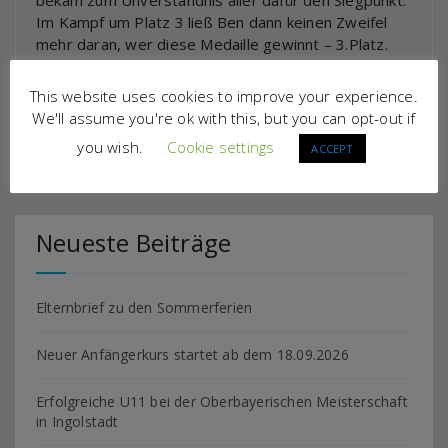
bekam zum Unverständnis aller dafür den Siegpunkt.
Im Kampf um Platz 3 ließ Ben dann keinen Zweifel
mehr daran, wer diese Medaille gewinnt – 3.Platz.
Carsten
This website uses cookies to improve your experience.
We'll assume you're ok with this, but you can opt-out if
rbt
you wish.
Cookie settings
ACCEPT
Neueste Beiträge
Elternbrief zu den Sommerferien
Neuer Anfängerkurs startet ab dem 18.09.2026
Erfolgreiche U11 bei der Oberbayerischen Meisterschaft
in Ingolstadt