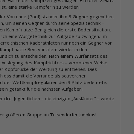
er Hälfte der Kampfzeit geschlagen. Ein toller 2.Platz
ist, eine starke Kämpferin zu werden!
n der Vorrunde (Pool) standen ihm 3 Gegner gegenüber.
n, um seinen Gegner durch seine Spezialtechnik –
en Kampf nutze Ben gleich die erste Bodensituation,
rch eine Würgetechnik zur Aufgabe zu zwingen. Im
terreichischen Kaderathleten nur noch ein Gegner vor
Kampf hatte Ben, vor allem wieder in den
ür sich zu entscheiden. Nach einem Wurfansatz des
h Auslegung des Kampfrichters – verbotener Weise
er Kopfbrücke der Wertung zu entziehen. Dies
chloss damit die Vorrunde als souveräner
nd der Wettkampfregularien den 3.Platz bedeutete.
ein getankt für die nächsten Aufgaben!
r drei Jugendlichen – die einzigen „Ausländer“ – wurde
er größeren Gruppe an Teisendorfer Judokas!