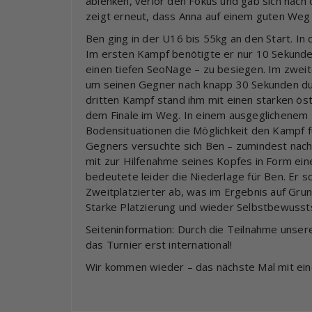
ablenken, verlor den Fokus und gab sich nach d
zeigt erneut, dass Anna auf einem guten Weg 
Ben ging in der U16 bis 55kg an den Start. I
Im ersten Kampf benötigte er nur 10 Sekunde
einen tiefen SeoNage – zu besiegen. Im zweit
um seinen Gegner nach knapp 30 Sekunden du
dritten Kampf stand ihm mit einen starken ös
dem Finale im Weg. In einem ausgeglichenem 
Bodensituationen die Möglichkeit den Kampf f
Gegners versuchte sich Ben – zumindest nac
mit zur Hilfenahme seines Kopfes in Form ein
bedeutete leider die Niederlage für Ben. Er s
Zweitplatzierter ab, was im Ergebnis auf Gru
Starke Platzierung und wieder Selbstbewussts
Seiteninformation: Durch die Teilnahme unsere
das Turnier erst international!
Wir kommen wieder – das nächste Mal mit ein