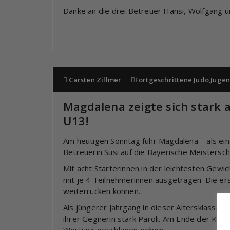
Danke an die drei Betreuer Hansi, Wolfgang u
Carsten Zillmer
Fortgeschrittene
,
Judo
,
Juge
Magdalena zeigte sich stark 
U13!
Am heutigen Sonntag fuhr Magdalena – als einz
Betreuerin Susi auf die Bayerische Meistersch
Mit acht Starterinnen in der leichtesten Gewi
mit je 4 Teilnehmerinnen ausgetragen. Die ers
weiterrücken können.
Als jüngerer Jahrgang in dieser Altersklasse 
ihrer Gegnerin stark Paroli. Am Ende der Kamp