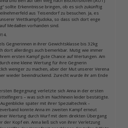
Anna und Ben auf den Weg nach Bischofshofen (AUT)
 sollte Erkenntnisse bringen, ob es sich zukünftig
Teilnehmerfeld aus Teisendorf zu besuchen. Ja, es
 unserer Wettkampfjudoka, so dass sich dort enge
uf Medaillen vorhanden sind.
U14.
ls Gegnerinnen in ihrer Gewichtsklasse bis 32kg
h dort allerdings auch bemerkbar. Mutig wie immer
in ihrem ersten Kampf gute Chance auf Wertungen. Am
rch eine kleine Wertung für ihre Gegnerin
lich weniger zu machen, aber der Mut unserer Verena
mer wieder beeindruckend. Zurecht wurde ihr am Ende
r ersten Begegnung verletzte sich Anna in der ersten
elfingers – was sich im Nachhinein leider bestätigte.
genblicke später mit ihrer Spezialtechnik –
apeverband konnte Anna im zweiten Kampf erneut
iner Wertung durch Wurf mit dem direkten Übergang
er der Kopf ein. Anna ließ sich von ihrer Verletzung