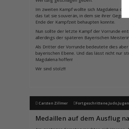
Wertung geschlagen geben.
Im zweiten Kampf wollte sich Magdalena die C
das tat sie souverän, in dem sie ihrer Gegne
Ende der Kampfzeit behaupten konnte.
Nun sollte der letzte Kampf der Vorrunde en
allerdings der späteren Bayerischen Meisteri
Als Dritter der Vorrunde bedeutete dies aber 
bayerischen Ebene. Und das lässt nicht nur st
Magdalena hoffen!
Wir sind stolz!!!
Carsten Zillmer
Fortgeschrittene
,
Judo
,
Juge
Medaillen auf dem Ausflug n