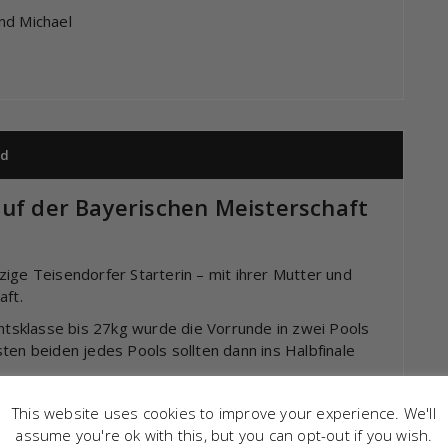
nd Michael
nd
auf der Bayerischen Meisterschaft
ige Teisendorfer Starterin – mit ihrer Mutter und
aft.
chtsklasse bis 27kg wurde die Vorrunde in zwei Pools
ten beiden jedes Pools sollten dann ins Halbfinale
startete Magdalena in ihren ersten Kampf und zeigte
This website uses cookies to improve your experience. We'll
fzeit musste Sie sich allerdings mit einer halben
assume you're ok with this, but you can opt-out if you wish.