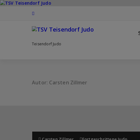
Zum
Inhalt
springen
Teisendorf Judo
Autor: Carsten Zillmer
Carsten Zillmer
Fortgeschrittene
,
Judo