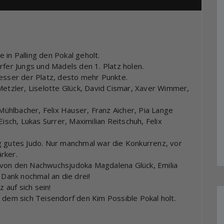
in Palling den Pokal geholt.
rfer Jungs und Mädels den 1. Platz holen.
besser der Platz, desto mehr Punkte.
Metzler, Liselotte Glück, David Cismar, Xaver Wimmer,
 Mühlbacher, Felix Hauser, Franz Aicher, Pia Lange
isch, Lukas Surrer, Maximilian Reitschuh, Felix
g gutes Judo. Nur manchmal war die Konkurrenz, vor
rker.
 von den Nachwuchsjudoka Magdalena Glück, Emilia
 Dank nochmal an die drei!
z auf sich sein!
n dem sich Teisendorf den Kim Possible Pokal holt.