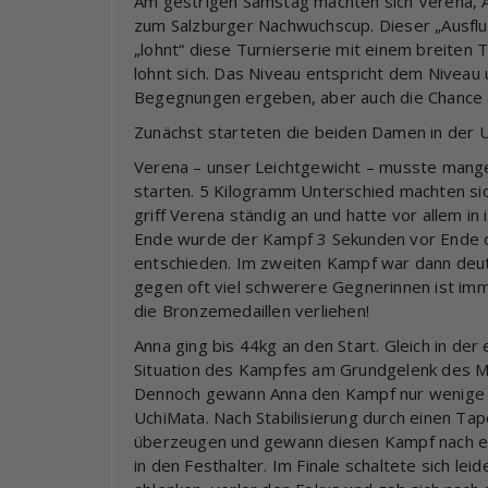
Am gestrigen Samstag machten sich Verena, 
zum Salzburger Nachwuchscup. Dieser „Ausflug“
„lohnt“ diese Turnierserie mit einem breiten 
lohnt sich. Das Niveau entspricht dem Niveau
Begegnungen ergeben, aber auch die Chance a
Zunächst starteten die beiden Damen in der 
Verena – unser Leichtgewicht – musste mange
starten. 5 Kilogramm Unterschied machten sic
griff Verena ständig an und hatte vor allem 
Ende wurde der Kampf 3 Sekunden vor Ende du
entschieden. Im zweiten Kampf war dann deut
gegen oft viel schwerere Gegnerinnen ist im
die Bronzemedaillen verliehen!
Anna ging bis 44kg an den Start. Gleich in de
Situation des Kampfes am Grundgelenk des Mitt
Dennoch gewann Anna den Kampf nur wenige Au
UchiMata. Nach Stabilisierung durch einen T
überzeugen und gewann diesen Kampf nach e
in den Festhalter. Im Finale schaltete sich leid