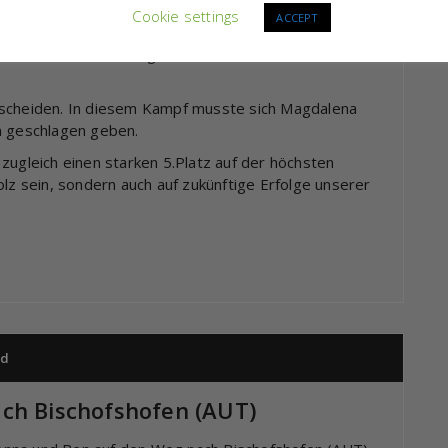
Cookie settings
ACCEPT
hance auf den Einzug ins Halbfinale bewahren. Und
rin einen halbe Wertung abnahm und diese bis zum
tscheiden. In diesem Kampf musste sich Magdalena
n geschlagen geben.
zugleich einen starken 5.Platz auf der höchsten
olz sein, sondern auch auf zukünftige Erfolge unserer
nd
ach Bischofshofen (AUT)